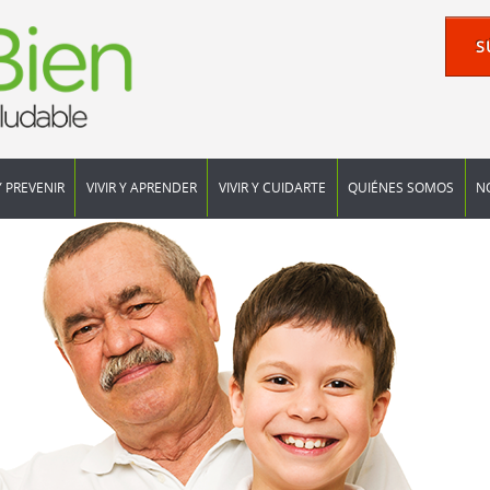
S
Y PREVENIR
VIVIR Y APRENDER
VIVIR Y CUIDARTE
QUIÉNES SOMOS
N