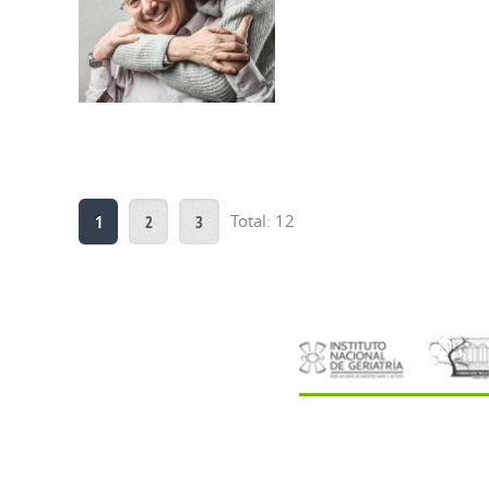
1
2
3
Total: 12